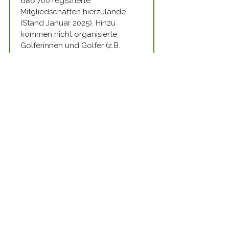
686.700 registrierte 
Mitgliedschaften hierzulande 
(Stand Januar 2025). Hinzu 
kommen nicht organisierte 
Golferinnen und Golfer (z.B. 
Indoor Golf, Pay & Play). Im 
Baden-Württembergischen 
Golfverband sind aktuell rund 
76.000 Golfspielerinnen und 
Golfspieler organisiert.
„Gleichzeitig erlebt der Golfsport 
derzeit eine neue Dynamik: Mehr 
Medienpräsenz, innovative 
Formate wie Indoor Golf und 
eine wachsende junge 
Zielgruppe machen den Sport 
moderner und zugänglicher 
denn je. So starten ca. 60.000 
Menschen in Deutschland 
jährlich ihre neue Leidenschaft.“ 