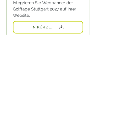
Integrieren Sie Webbanner der
Golftage Stuttgart 2027
auf Ihrer
Website.
IN KÜRZE...
PRESSEMITTEILUNGEN
Presse-Mitteilungen der
Golftage
Stuttgart.
DOWNLOAD
FOTOS
Fotos by ()
Lesen Sie hier die